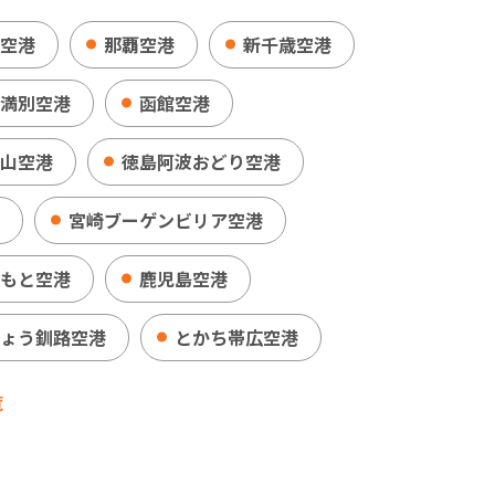
空港
那覇空港
新千歳空港
満別空港
函館空港
山空港
徳島阿波おどり空港
宮崎ブーゲンビリア空港
もと空港
鹿児島空港
ょう釧路空港
とかち帯広空港
覧