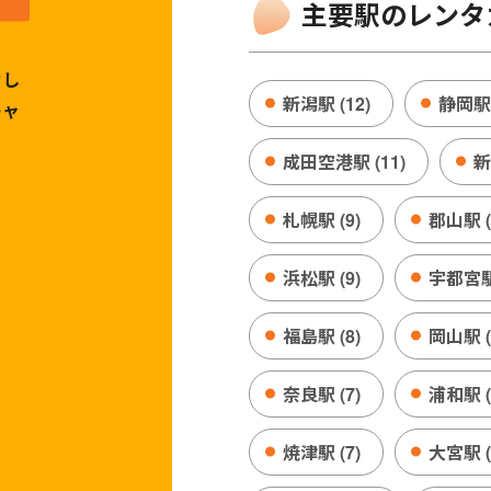
主要駅のレンタ
力し
新潟駅 (12)
静岡駅 
キャ
成田空港駅 (11)
新
札幌駅 (9)
郡山駅 (
浜松駅 (9)
宇都宮駅 
福島駅 (8)
岡山駅 (
奈良駅 (7)
浦和駅 (
焼津駅 (7)
大宮駅 (