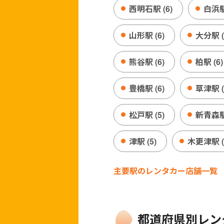
西明石駅 (6)
白浜駅 
山形駅 (6)
大分駅 (
熊谷駅 (6)
柏駅 (6)
豊橋駅 (6)
草津駅 (
松戸駅 (5)
新青森駅 
津駅 (5)
木更津駅 (
主要駅のレンタカー店舗一覧
都道府県別レン