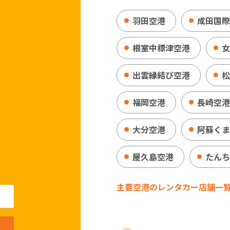
羽田空港
成田国際
根室中標津空港
女
出雲縁結び空港
松
福岡空港
長崎空港
大分空港
阿蘇くま
屋久島空港
たんち
主要空港のレンタカー店舗一