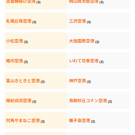
出雲縁結び空港
岡山桃太郎空港
(3)
(3)
札幌丘珠空港
三沢空港
(3)
(3)
小松空港
大阪国際空港
(3)
(2)
稚内空港
いわて花巻空港
(2)
(2)
富山きときと空港
神戸空港
(2)
(2)
南紀白浜空港
鳥取砂丘コナン空港
(2)
(2)
対馬やまねこ空港
種子島空港
(2)
(2)