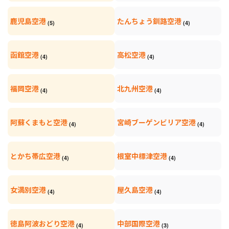
鹿児島空港
たんちょう釧路空港
(5)
(4)
函館空港
高松空港
(4)
(4)
福岡空港
北九州空港
(4)
(4)
阿蘇くまもと空港
宮崎ブーゲンビリア空港
(4)
(4)
とかち帯広空港
根室中標津空港
(4)
(4)
女満別空港
屋久島空港
(4)
(4)
徳島阿波おどり空港
中部国際空港
(4)
(3)