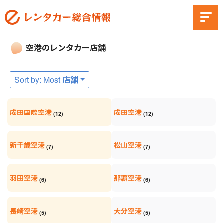
空港のレンタカー店舗
Sort by: Most 店舗
成田国際空港
成田空港
(12)
(12)
新千歳空港
松山空港
(7)
(7)
羽田空港
那覇空港
(6)
(6)
長崎空港
大分空港
(5)
(5)