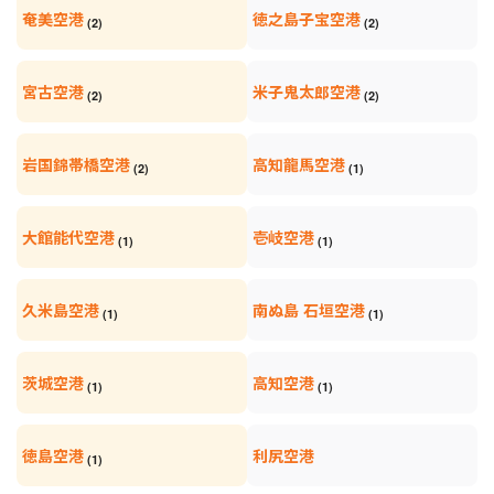
奄美空港
徳之島子宝空港
(2)
(2)
宮古空港
米子鬼太郎空港
(2)
(2)
岩国錦帯橋空港
高知龍馬空港
(2)
(1)
大館能代空港
壱岐空港
(1)
(1)
久米島空港
南ぬ島 石垣空港
(1)
(1)
茨城空港
高知空港
(1)
(1)
徳島空港
利尻空港
(1)