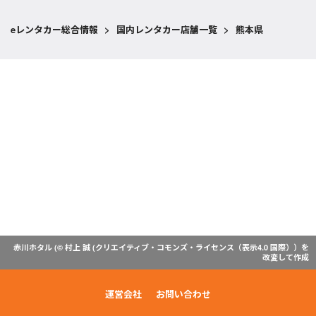
eレンタカー総合情報
>
国内レンタカー店舗一覧
>
熊本県
赤川ホタル (© 村上 誠 (
クリエイティブ・コモンズ・ライセンス（表示4.0 国際）
）を
改変して作成
運営会社
お問い合わせ