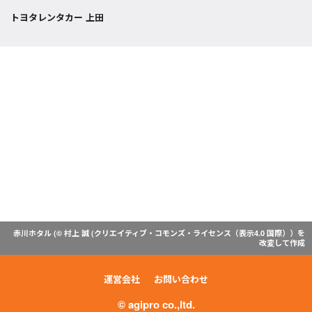
トヨタレンタカー 上田
赤川ホタル (© 村上 誠 (
クリエイティブ・コモンズ・ライセンス（表示4.0 国際）
）を
改変して作成
運営会社
お問い合わせ
© agipro co.,ltd.