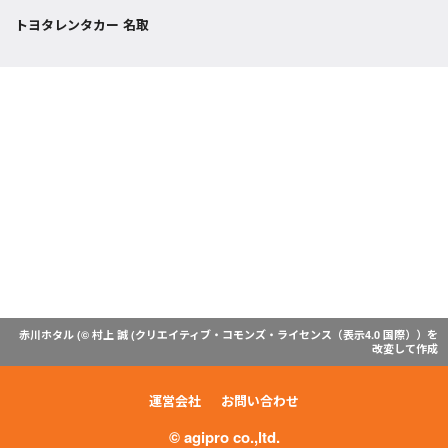
トヨタレンタカー 名取
赤川ホタル (© 村上 誠 (
クリエイティブ・コモンズ・ライセンス（表示4.0 国際）
）を
改変して作成
運営会社
お問い合わせ
© agipro co.,ltd.