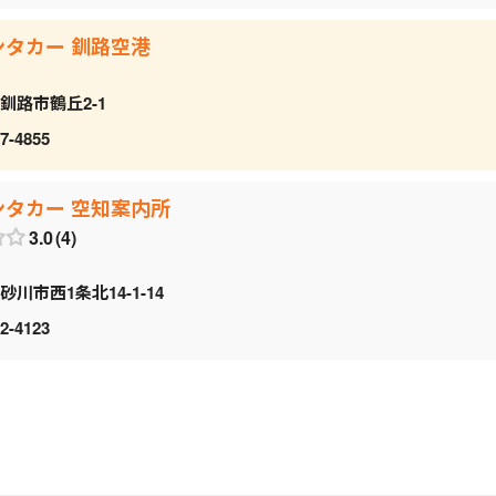
ンタカー 釧路空港
釧路市鶴丘2-1
7-4855
ンタカー 空知案内所
3.0
4
砂川市西1条北14-1-14
2-4123