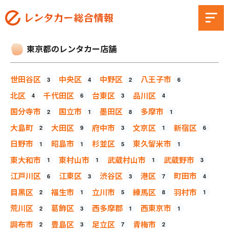
東京都のレンタカー店舗
世田谷区
中央区
中野区
八王子市
3
4
2
6
北区
千代田区
台東区
品川区
4
6
3
4
国分寺市
国立市
墨田区
多摩市
2
1
8
1
大島町
大田区
府中市
文京区
新宿区
2
9
3
1
6
日野市
昭島市
杉並区
東久留米市
1
1
5
1
東大和市
東村山市
武蔵村山市
武蔵野市
1
1
1
3
江戸川区
江東区
渋谷区
港区
町田市
6
3
3
7
4
目黒区
福生市
立川市
練馬区
羽村市
2
1
5
8
1
荒川区
葛飾区
西多摩郡
西東京市
2
3
1
1
調布市
豊島区
足立区
青梅市
2
3
7
2