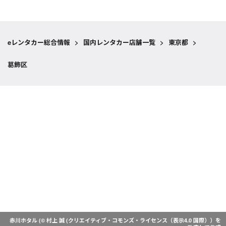
eレンタカー総合情報
>
国内レンタカー店舗一覧
>
東京都
>
葛飾区
赤川ホタル (© 村上 誠 (
クリエイティブ・コモンズ・ライセンス（表示4.0 国際）
）を