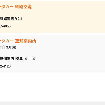
ンタカー 釧路空港
釧路市鶴丘2-1
7-4855
ンタカー 空知案内所
3.0
4
砂川市西1条北14-1-14
2-4123