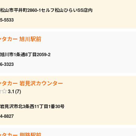
松山市平井町2860-1セルフ松山ひらいSS店内
5-5533
ンタカー 旭川駅前
旭川市1条通8丁目2059‐2
6-3323
ンタカー 岩見沢カウンター
3.1
7
岩見沢市北3条西11丁目1番30号
4-8827
ンタカー 釧路駅前