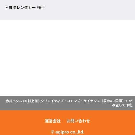
トヨタレンタカー 横手
赤川ホタル (© 村上 誠 (
クリエイティブ・コモンズ・ライセンス（表示4.0 国際）
）を
改変して作成
運営会社
お問い合わせ
© agipro co.,ltd.