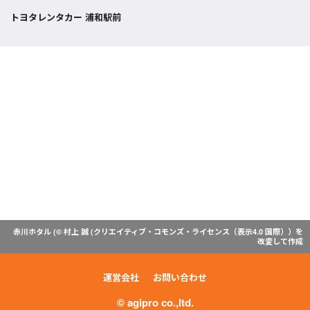
トヨタレンタカー 浦和駅前
赤川ホタル (© 村上 誠 (
クリエイティブ・コモンズ・ライセンス（表示4.0 国際）
）を
改変して作成
運営会社
お問い合わせ
© agipro co.,ltd.