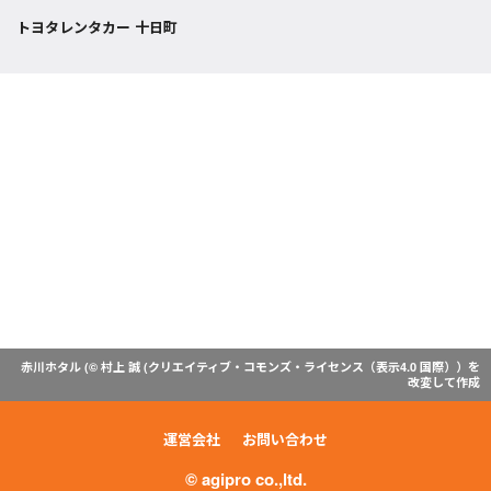
トヨタレンタカー 十日町
赤川ホタル (© 村上 誠 (
クリエイティブ・コモンズ・ライセンス（表示4.0 国際）
）を
改変して作成
運営会社
お問い合わせ
© agipro co.,ltd.