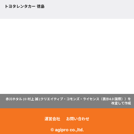
トヨタレンタカー 徳島
赤川ホタル (© 村上 誠 (
クリエイティブ・コモンズ・ライセンス（表示4.0 国際）
）を
改変して作成
運営会社
お問い合わせ
© agipro co.,ltd.