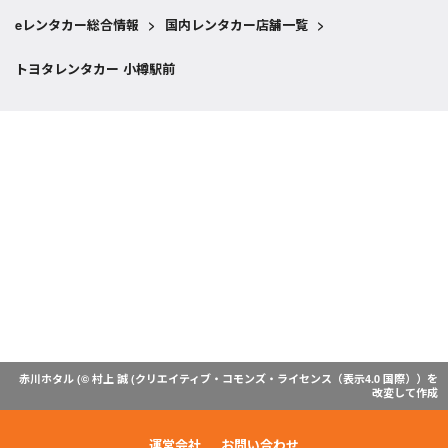
eレンタカー総合情報
>
国内レンタカー店舗一覧
>
トヨタレンタカー 小樽駅前
赤川ホタル (© 村上 誠 (
クリエイティブ・コモンズ・ライセンス（表示4.0 国際）
）を
改変して作成
運営会社
お問い合わせ