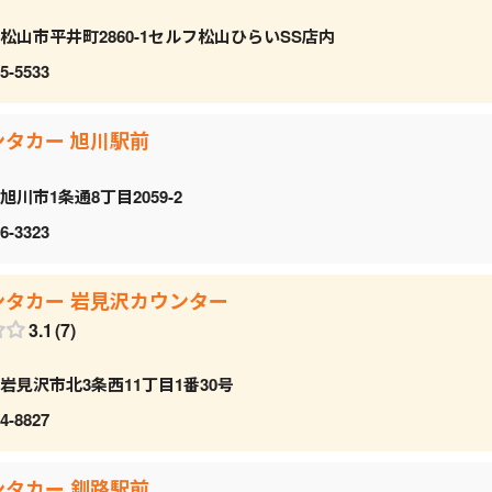
松山市平井町2860-1セルフ松山ひらいSS店内
5-5533
ンタカー 旭川駅前
旭川市1条通8丁目2059‐2
6-3323
ンタカー 岩見沢カウンター
3.1
7
岩見沢市北3条西11丁目1番30号
4-8827
ンタカー 釧路駅前