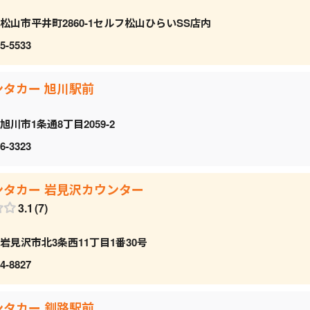
松山市平井町2860-1セルフ松山ひらいSS店内
5-5533
ンタカー 旭川駅前
旭川市1条通8丁目2059‐2
6-3323
ンタカー 岩見沢カウンター
3.1
7
岩見沢市北3条西11丁目1番30号
4-8827
ンタカー 釧路駅前