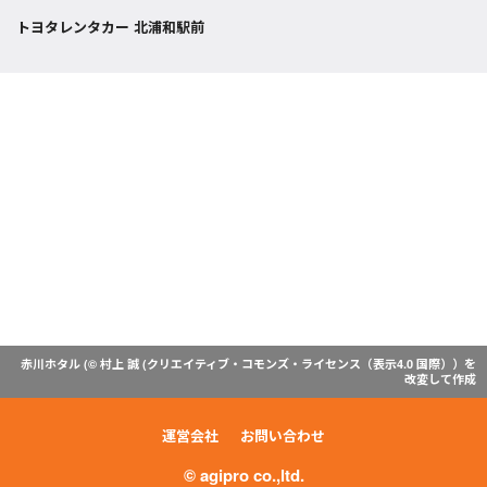
トヨタレンタカー 北浦和駅前
赤川ホタル (© 村上 誠 (
クリエイティブ・コモンズ・ライセンス（表示4.0 国際）
）を
改変して作成
運営会社
お問い合わせ
© agipro co.,ltd.