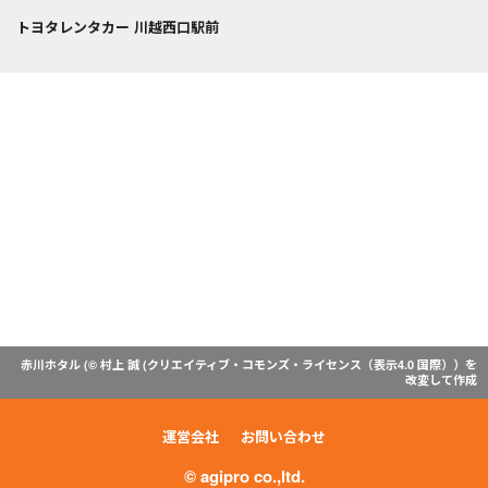
トヨタレンタカー 川越西口駅前
赤川ホタル (© 村上 誠 (
クリエイティブ・コモンズ・ライセンス（表示4.0 国際）
）を
改変して作成
運営会社
お問い合わせ
© agipro co.,ltd.