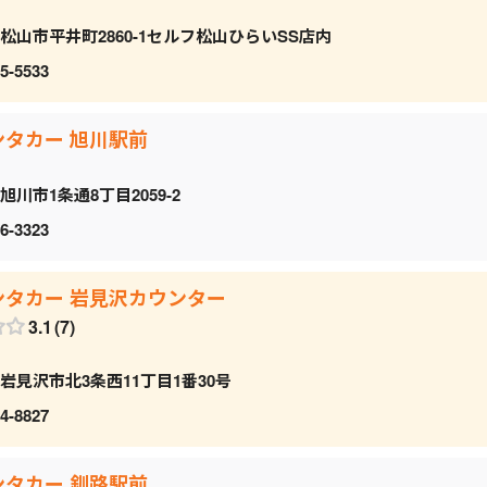
松山市平井町2860-1セルフ松山ひらいSS店内
5-5533
ンタカー 旭川駅前
旭川市1条通8丁目2059‐2
6-3323
ンタカー 岩見沢カウンター
3.1
7
岩見沢市北3条西11丁目1番30号
4-8827
ンタカー 釧路駅前