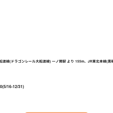
船渡線(ドラゴンレール大船渡線) 一ノ関駅 より 155m、JR東北本線(黒磯
00(5/16-12/31)