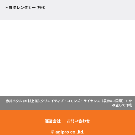
トヨタレンタカー 万代
赤川ホタル (© 村上 誠 (
クリエイティブ・コモンズ・ライセンス（表示4.0 国際）
）を
改変して作成
運営会社
お問い合わせ
© agipro co.,ltd.