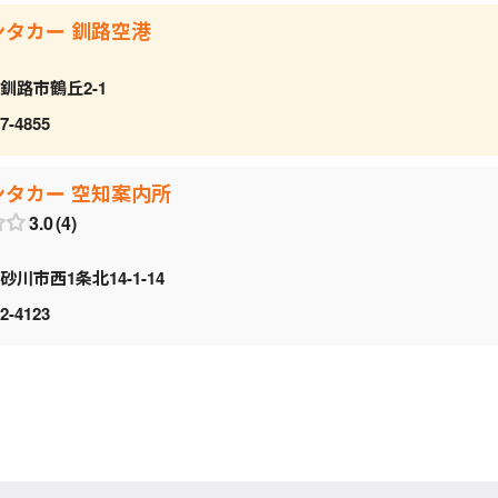
ンタカー 釧路空港
釧路市鶴丘2-1
7-4855
ンタカー 空知案内所
3.0
4
砂川市西1条北14-1-14
2-4123