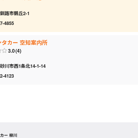
釧路市鶴丘2-1
7-4855
ンタカー 空知案内所
3.0
4
砂川市西1条北14-1-14
2-4123
カー 柳川