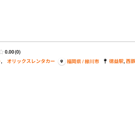
0.00
0
ー
,
オリックスレンタカー
徳益駅
,
西
福岡県 / 柳川市