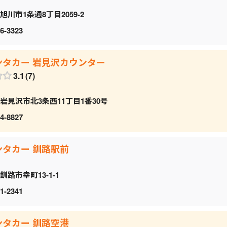
旭川市1条通8丁目2059‐2
6-3323
ンタカー 岩見沢カウンター
3.1
7
岩見沢市北3条西11丁目1番30号
4-8827
ンタカー 釧路駅前
釧路市幸町13-1-1
1-2341
ンタカー 釧路空港