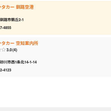
ンタカー 釧路空港
釧路市鶴丘2-1
7-4855
ンタカー 空知案内所
3.0
4
砂川市西1条北14-1-14
2-4123