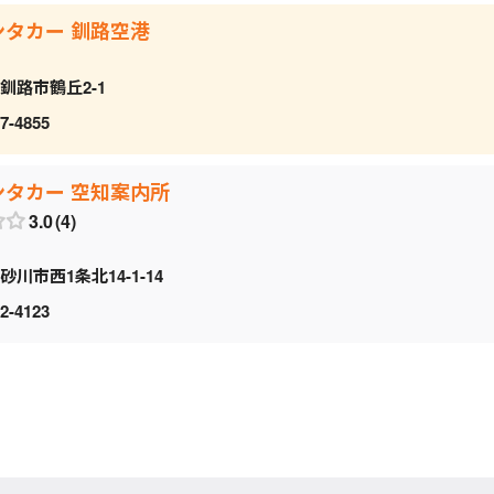
ンタカー 釧路空港
釧路市鶴丘2-1
7-4855
ンタカー 空知案内所
3.0
4
砂川市西1条北14-1-14
2-4123