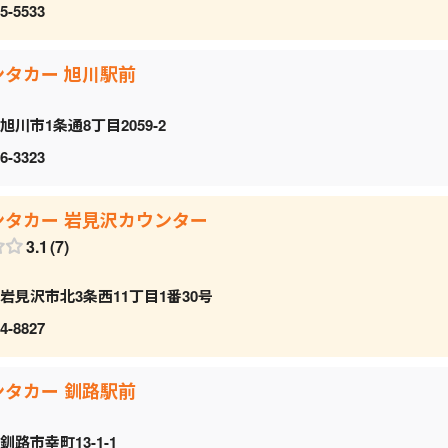
5-5533
ンタカー 旭川駅前
旭川市1条通8丁目2059‐2
6-3323
ンタカー 岩見沢カウンター
3.1
7
岩見沢市北3条西11丁目1番30号
4-8827
ンタカー 釧路駅前
釧路市幸町13-1-1