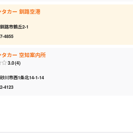
ンタカー 釧路空港
釧路市鶴丘2-1
7-4855
ンタカー 空知案内所
3.0
4
砂川市西1条北14-1-14
2-4123