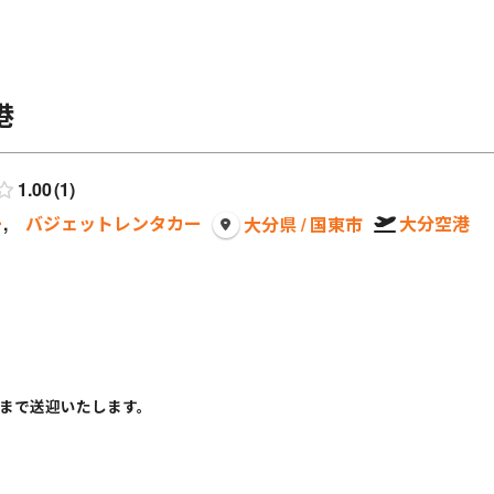
港
1.00
1
ー
,
バジェットレンタカー
大分空港
大分県 / 国東市
まで送迎いたします。