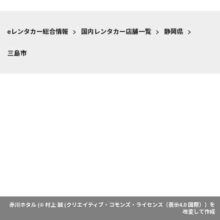
eレンタカー総合情報
>
国内レンタカー店舗一覧
>
静岡県
>
三島市
赤川ホタル (© 村上 誠 (
クリエイティブ・コモンズ・ライセンス（表示4.0 国際）
）を
改変して作成