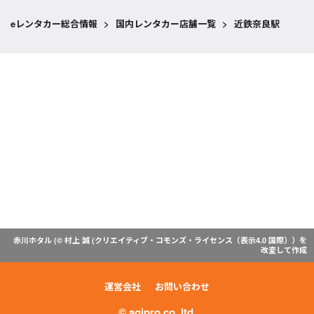
eレンタカー総合情報
>
国内レンタカー店舗一覧
>
近鉄奈良駅
赤川ホタル (© 村上 誠 (
クリエイティブ・コモンズ・ライセンス（表示4.0 国際）
）を
改変して作成
運営会社
お問い合わせ
© agipro co.,ltd.