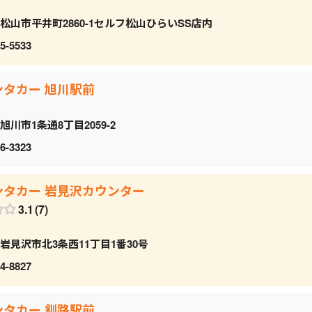
松山市平井町2860-1セルフ松山ひらいSS店内
5-5533
ンタカー 旭川駅前
旭川市1条通8丁目2059‐2
6-3323
ンタカー 岩見沢カウンター
3.1
7
岩見沢市北3条西11丁目1番30号
4-8827
ンタカー 釧路駅前