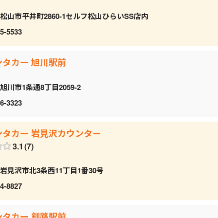
松山市平井町2860-1セルフ松山ひらいSS店内
5-5533
ンタカー 旭川駅前
旭川市1条通8丁目2059‐2
6-3323
ンタカー 岩見沢カウンター
3.1
7
岩見沢市北3条西11丁目1番30号
4-8827
ンタカー 釧路駅前