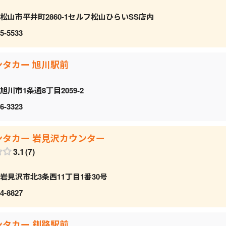
松山市平井町2860-1セルフ松山ひらいSS店内
5-5533
ンタカー 旭川駅前
旭川市1条通8丁目2059‐2
6-3323
ンタカー 岩見沢カウンター
3.1
7
岩見沢市北3条西11丁目1番30号
4-8827
ンタカー 釧路駅前