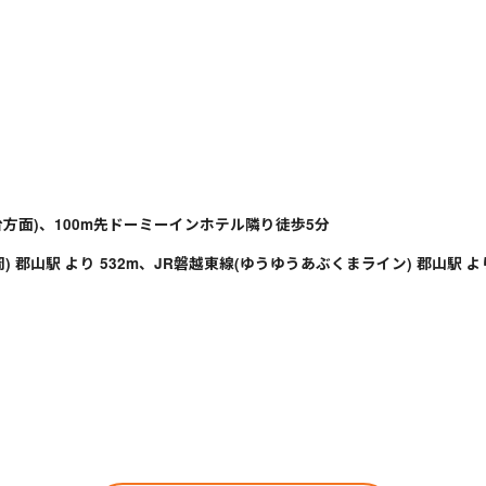
台方面)、100m先ドーミーインホテル隣り徒歩5分
) 郡山駅 より 532m、JR磐越東線(ゆうゆうあぶくまライン) 郡山駅 より