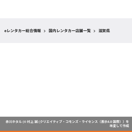
eレンタカー総合情報
>
国内レンタカー店舗一覧
>
滋賀県
赤川ホタル (© 村上 誠 (
クリエイティブ・コモンズ・ライセンス（表示4.0 国際）
）を
改変して作成