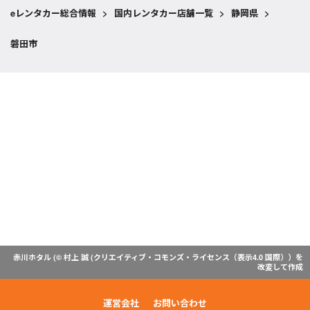
eレンタカー総合情報
>
国内レンタカー店舗一覧
>
静岡県
>
磐田市
赤川ホタル (© 村上 誠 (
クリエイティブ・コモンズ・ライセンス（表示4.0 国際）
）を
改変して作成
運営会社
お問い合わせ