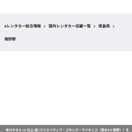
eレンタカー総合情報
>
国内レンタカー店舗一覧
>
徳島県
>
板野郡
赤川ホタル (© 村上 誠 (
クリエイティブ・コモンズ・ライセンス（表示4.0 国際）
）を