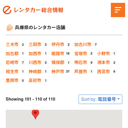
兵庫県のレンタカー店舗
三木市
三田市
伊丹市
加古川市
2
2
2
7
加古郡
加西市
姫路市
宝塚市
小野市
1
1
18
2
1
尼崎市
川西市
揖保郡
明石市
洲本市
7
2
1
9
2
相生市
神崎郡
神戸市
芦屋市
西宮市
1
1
37
1
6
豊岡市
高砂市
5
1
Showing 101 - 110 of 110
Sort by: 電話番号